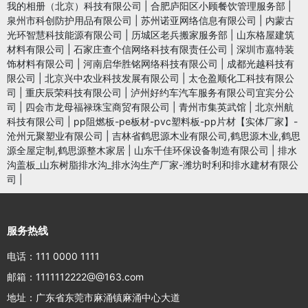
我的相册（北京）科技有限公司
|
合肥庐阳区小顾餐饮管理服务部
|
泉州市科创防护用品有限公司
|
苏州诺亚网络信息有限公司
|
内蒙古
光环智慧科技能源有限公司
|
历城区老兵搬家服务部
|
山东格屋建筑
材料有限公司
|
石家庄查个信网络科技有限责任公司
|
深圳市嘉特装
饰材料有限公司
|
河南启华胜铭网络科技有限公司
|
成都光越科技有
限公司
|
北京兴中农业科技发展有限公司
|
太仓盈顺化工科技有限公
司
|
重庆辰荣科技有限公司
|
泸州好约车汽车服务有限公司宜宾分公
司
|
四会市龙母福禄珠宝商贸有限公司
|
青州市集英武馆
|
北京州航
科技有限公司
|
pp阻燃板-pe板材-pvc塑料板-pp片材【实体厂家】-
沧州元聚塑业有限公司
|
吉林省鹤思源木业有限公司,鹤思源木业,鹤思
源全屋定制,鹤思源整木家居
|
山东千佳环保设备制造有限公司
|
排水
沟盖板_山东树脂排水沟_排水沟生产厂家-潍坊时利和排水建材有限公
司
|
服务热线
电话：111 0000 1111
邮箱：1111112222@@163.com
地址：广东省东莞市麻涌镇麻涌中心大道