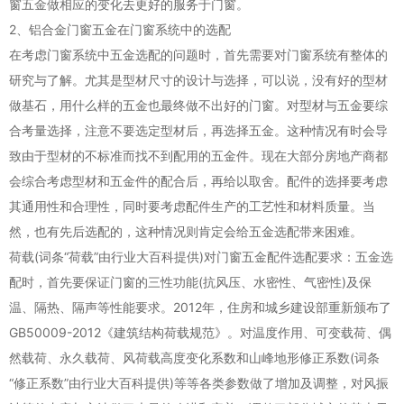
窗五金做相应的变化去更好的服务于门窗。
2、铝合金门窗五金在门窗系统中的选配
在考虑门窗系统中五金选配的问题时，首先需要对门窗系统有整体的
研究与了解。尤其是型材尺寸的设计与选择，可以说，没有好的型材
做基石，用什么样的五金也最终做不出好的门窗。对型材与五金要综
合考量选择，注意不要选定型材后，再选择五金。这种情况有时会导
致由于型材的不标准而找不到配用的五金件。现在大部分房地产商都
会综合考虑型材和五金件的配合后，再给以取舍。配件的选择要考虑
其通用性和合理性，同时要考虑配件生产的工艺性和材料质量。当
然，也有先后选配的，这种情况则肯定会给五金选配带来困难。
荷载(词条“荷载”由行业大百科提供)对门窗五金配件选配要求：五金选
配时，首先要保证门窗的三性功能(抗风压、水密性、气密性)及保
温、隔热、隔声等性能要求。2012年，住房和城乡建设部重新颁布了
GB50009-2012《建筑结构荷载规范》。对温度作用、可变载荷、偶
然载荷、永久载荷、风荷载高度变化系数和山峰地形修正系数(词条
“修正系数”由行业大百科提供)等等各类参数做了增加及调整，对风振