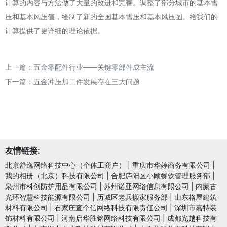
计算的内容与方法做了大量的改进和完善。调整了部分城市的基本雪
压和基本风压值，绘制了新的全国基本雪压和基本风压图。给我们的
计算提供了更详细的理论依据。
上一篇：
五金零配件行业——关键零部件成主流
下一篇：
五金冲压加工件发展存在三大问题
友情链接:
北京舒逸网络科技中心（个体工商户）
|
重庆市华婷商务有限公司
|
我的相册（北京）科技有限公司
|
合肥庐阳区小顾餐饮管理服务部
|
泉州市科创防护用品有限公司
|
苏州诺亚网络信息有限公司
|
内蒙古
光环智慧科技能源有限公司
|
历城区老兵搬家服务部
|
山东格屋建筑
材料有限公司
|
石家庄查个信网络科技有限责任公司
|
深圳市嘉特装
饰材料有限公司
|
河南启华胜铭网络科技有限公司
|
成都光越科技有