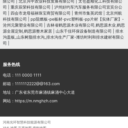
限公司
|
北京兴中农业科技发展有限公司
|
太仓盈顺化工科技有限公
司
|
重庆辰荣科技有限公司
|
泸州好约车汽车服务有限公司宜宾分公
司
|
四会市龙母福禄珠宝商贸有限公司
|
青州市集英武馆
|
北京州航
科技有限公司
|
pp阻燃板-pe板材-pvc塑料板-pp片材【实体厂家】-
沧州元聚塑业有限公司
|
吉林省鹤思源木业有限公司,鹤思源木业,鹤思
源全屋定制,鹤思源整木家居
|
山东千佳环保设备制造有限公司
|
排水
沟盖板_山东树脂排水沟_排水沟生产厂家-潍坊时利和排水建材有限公
司
|
服务热线
电话：111 0000 1111
邮箱：1111112222@@163.com
地址：广东省东莞市麻涌镇麻涌中心大道
网站：https://m.nmghzh.com
河南光环智慧科技能源有限公司
XML地图
百度地图
搜狗地图