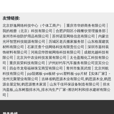
友情链接:
北京舒逸网络科技中心（个体工商户）
|
重庆市华婷商务有限公司
|
我的相册（北京）科技有限公司
|
合肥庐阳区小顾餐饮管理服务部
|
泉州市科创防护用品有限公司
|
苏州诺亚网络信息有限公司
|
内蒙古
光环智慧科技能源有限公司
|
历城区老兵搬家服务部
|
山东格屋建筑
材料有限公司
|
石家庄查个信网络科技有限责任公司
|
深圳市嘉特装
饰材料有限公司
|
河南启华胜铭网络科技有限公司
|
成都光越科技有
限公司
|
北京兴中农业科技发展有限公司
|
太仓盈顺化工科技有限公
司
|
重庆辰荣科技有限公司
|
泸州好约车汽车服务有限公司宜宾分公
司
|
四会市龙母福禄珠宝商贸有限公司
|
青州市集英武馆
|
北京州航
科技有限公司
|
pp阻燃板-pe板材-pvc塑料板-pp片材【实体厂家】-
沧州元聚塑业有限公司
|
吉林省鹤思源木业有限公司,鹤思源木业,鹤思
源全屋定制,鹤思源整木家居
|
山东千佳环保设备制造有限公司
|
排水
沟盖板_山东树脂排水沟_排水沟生产厂家-潍坊时利和排水建材有限公
司
|
服务热线